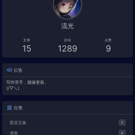
流光
文章
访问
点赞
15
1289
9
公告
写作苦手，随缘更新。
(/▽＼)
分类
图灵完备
3
博客
4